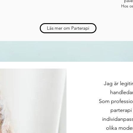
påve
Hos os
Läs mer om Parterapi
Jag är legit
handledar
Som professio
parterapi
individanpass
olika mode