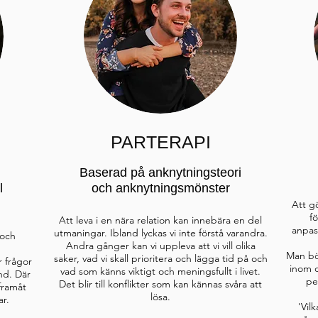
PARTERAPI
Baserad på anknytningsteori
l
och anknytningsmönster
Att gö
f
Att leva i en nära relation kan innebära en del
anpas
utmaningar. Ibland lyckas vi inte förstå varandra.
 och
Andra gånger kan vi uppleva att vi vill olika
Man bör
saker, vad vi skall prioritera och lägga tid på och
r frågor
inom d
vad som känns viktigt och meningsfullt i livet.
nd. Där
pe
Det blir till konflikter som kan kännas svåra att
framåt
lösa.
r.
'Vil