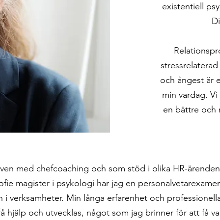
existentiell ps
Di
Relationspro
stressrelatera
och ångest är 
min vardag. Vi 
en bättre och
även med chefcoaching och som stöd i olika HR-ärenden
sofie magister i psykologi har jag en personalvetarexame
i verksamheter. Min långa erfarenhet och professionella
å hjälp och utvecklas, något som jag brinner för att få var