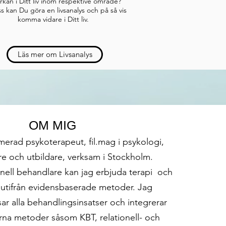
rkan i Ditt liv inom respektive område?
s kan Du göra en livsanalys och på så vis
komma vidare i Ditt liv.
Läs mer om Livsanalys
OM MIG
imerad psykoterapeut, fil.mag i psykologi,
e och utbildare, verksam i Stockholm.
nell behandlare kan jag erbjuda terapi och
 utifrån evidensbaserade metoder. Jag
ar alla behandlingsinsatser och integrerar
rna metoder såsom KBT, relationell- och